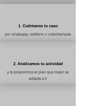
1. Cuéntanos tu caso
por whatsapp, teléfono o videollamada
2. Analizamos tu actividad
y te proponmos
el plan que mejor se
adapta a ti