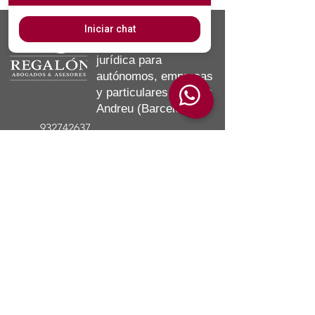
Asesoría fiscal,
Iniciar chat
contable, laboral y
jurídica para
autónomos, empresas
y particulares en Sant
Andreu (Barcelona).
932742637
622060042
info@regalonabogados.com
Calle Gran de Sant Andreu 291
ent.
3 0
8030 Barcelona
SERVICIOS
Alta de Autónomos