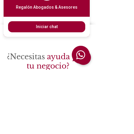
Regalón Abogados & Asesores
Iniciar chat
¿Necesitas
ayuda para
tu negocio?
En
Regalón Abogados & Asesores
ayudamos a particulares, autónomos
y empresas a resolver sus
necesidades fiscales, contables,
laborales y jurídicas con un
asesoramiento cercano,
personalizado y profesional.
Cuéntanos tu caso por WhatsApp,
llámanos al despacho o, si eres