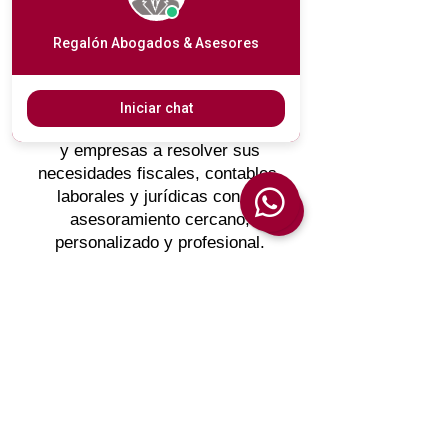
¿Necesitas
ayuda para
Regalón Abogados & Asesores
tu negocio?
En
Regalón Abogados & Asesores
Iniciar chat
ayudamos a particulares, autónomos
y empresas a resolver sus
necesidades fiscales, contables,
laborales y jurídicas con un
asesoramiento cercano,
personalizado y profesional.
Cuéntanos tu caso por WhatsApp,
llámanos al despacho o, si eres
autónomo o empresa, reserva tu
primera consulta gratuita.
Reservar consulta gratuita