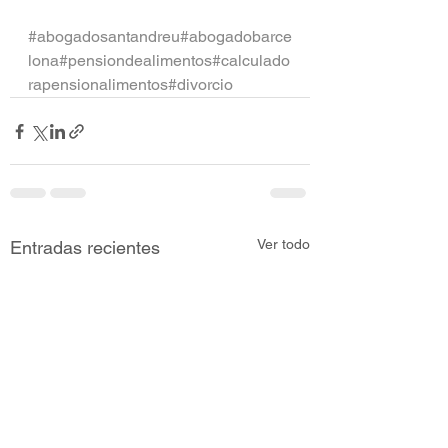
#abogadosantandreu
#abogadobarce
lona
#pensiondealimentos
#calculado
rapensionalimentos
#divorcio
Ver todo
Entradas recientes