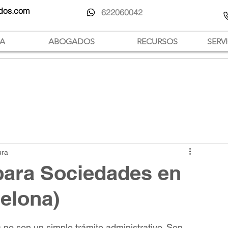
dos.com
622060042
IA
ABOGADOS
RECURSOS
SERV
ura
para Sociedades en
elona)
 no son un simple trámite administrativo. Son 