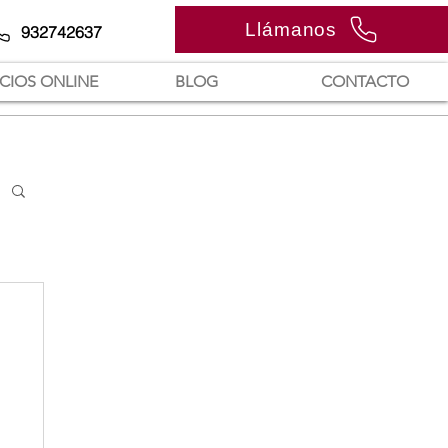
Llámanos
932742637
ICIOS ONLINE
BLOG
CONTACTO