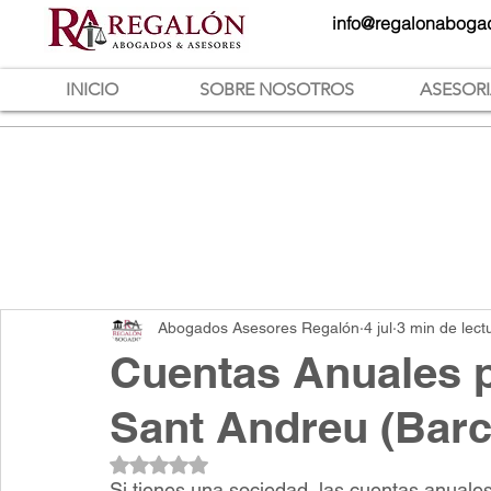
info@regalonaboga
INICIO
SOBRE NOSOTROS
ASESOR
Abogados Asesores Regalón
4 jul
3 min de lect
Cuentas Anuales 
Sant Andreu (Barc
Obtuvo NaN de 5 estrellas.
Si tienes una sociedad, las cuentas anuales