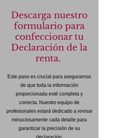
Descarga nuestro
formulario para
confeccionar tu
Declaración de la
renta.
Este paso es crucial para asegurarnos
de que toda la información
proporcionada esté completa y
correcta. Nuestro equipo de
profesionales estará dedicado a revisar
minuciosamente cada detalle para
garantizar la precisión de su
declaración.