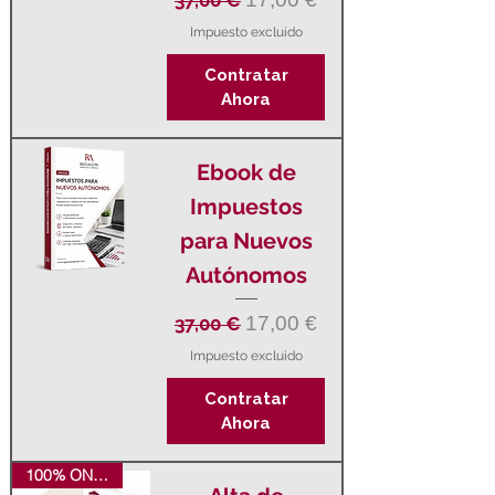
Impuesto excluido
Contratar
Ahora
Ebook de
Impuestos
para Nuevos
Autónomos
Precio
Precio de oferta
17,00 €
37,00 €
Impuesto excluido
Contratar
Ahora
100% ONLINE