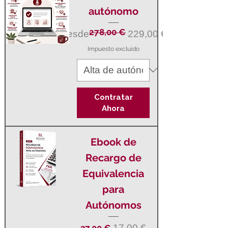
autónomo
278,00 €
Precio
Precio de oferta
Desde
229,00 €
Impuesto excluido
Contratar
Ahora
Ebook de
Recargo de
Equivalencia
para
Autónomos
Precio
Precio de oferta
17,00 €
37,00 €