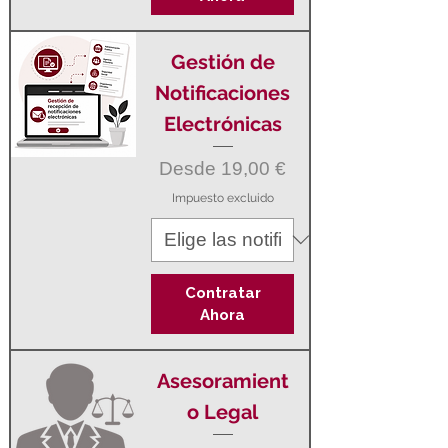
Gestión de
Notificaciones
Electrónicas
Precio de oferta
Desde
19,00 €
Impuesto excluido
Contratar
Ahora
Asesoramient
o Legal