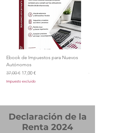
Ebook de Impuestos para Nuevos
Ebook de Recargo de
Autónomos
para Autónomos
Precio
Precio de oferta
Precio
37,00 €
17,00 €
37,00 €
Impuesto excluido
Impuesto excluido
Declaración de la
Renta 2024