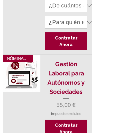
Contratar
Ahora
NÓMINAS Y SEGUROS SOCIALES
Gestión
Laboral para
Autónomos y
Sociedades
Precio
55,00 €
Impuesto excluido
Contratar
Ahora