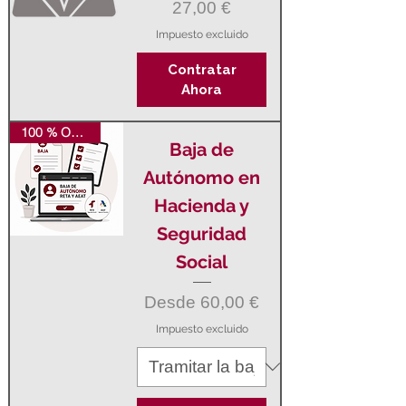
Precio
27,00 €
Impuesto excluido
Contratar
Ahora
100 % ONLINE
Baja de
Autónomo en
Hacienda y
Seguridad
Social
Precio de oferta
Desde
60,00 €
Impuesto excluido