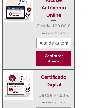
Alta de
Autónomo
Online
Precio de oferta
Desde
120,00 €
Impuesto excluido
Contratar
Ahora
Certificado
Digital
Precio de oferta
Desde
97,00 €
Impuesto excluido