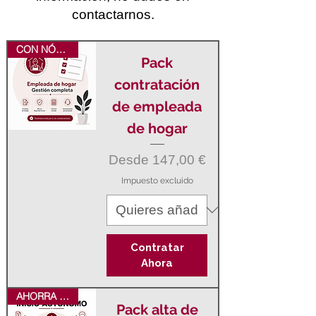
contactarnos.
CON NÓMINA INCLUIDA
Pack
contratación
de empleada
de hogar
Precio de oferta
Desde
147,00 €
Impuesto excluido
Contratar
Ahora
AHORRA 49€
Pack alta de