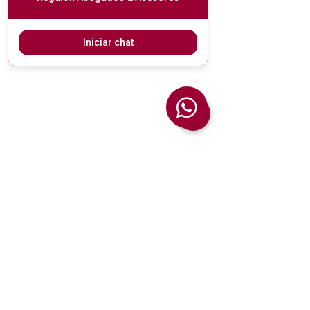
Hablar por Whatsapp
Iniciar chat
Asesoría fiscal,
contable, laboral y
jurídica para
autónomos, empresas
y particulares en Sant
Andreu (Barcelona).
932742637
622060042
info@regalonabogados.com