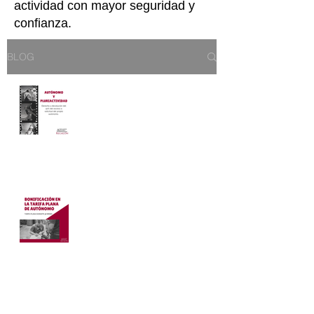
actividad con mayor seguridad y
confianza.
BLOG
EL AUTÓNOMO Y LA
PLURIACTIVIDAD
Amanda Regalón
4 nov 2020
1 min de lectura
BONIFICACIÓN EN LA
TARIFA PLANA DE
AUTÓNOMOS
Amanda Regalón
27 oct 2020
2 min de lectura