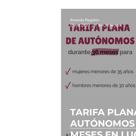
Amanda Regalón
26 oct 2020
1 min de lectura
TARIFA PLAN
AUTÓNOMOS 
MESES EN LU