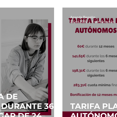
Amanda Regalón
23 oct 2020
1 min de lectura
A DE
DURANTE 36
TARIFA PL
GAR DE 24.
AUTÓNOM