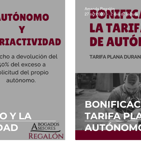
Amanda Regalón
27 oct 2020
2 min de lectura
BONIFICAC
O Y LA
TARIFA PL
DAD
AUTÓNOM