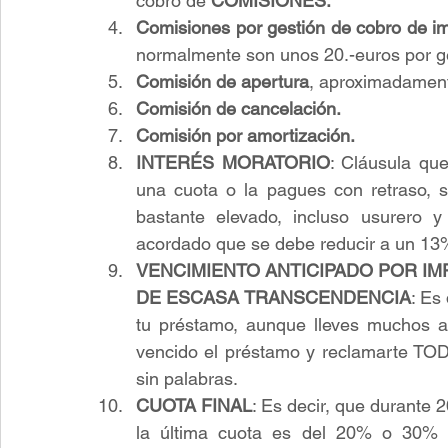
cobro de 
COMISIONES:
​Comisiones por gestión de cobro de 
normalmente son unos 20.-euros por g
Comisión de apertura
, aproximadament
Comisión de cancelación.
Comisión por amortización.
INTERÉS MORATORIO
: Cláusula qu
una cuota o la pagues con retraso, s
bastante elevado, incluso usurero y
acordado que se debe reducir a un 13%
VENCIMIENTO ANTICIPADO POR IM
DE ESCASA TRANSCENDENCIA
: Es
tu préstamo, aunque lleves muchos a
vencido el préstamo y reclamarte T
sin palabras.
CUOTA FINAL
: Es decir, que durante 
la última cuota es del 20% o 30% d