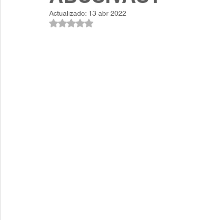
Actualizado:
13 abr 2022
Obtuvo NaN de 5 estrellas.