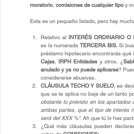
moratorio
, 
comisiones de cualquier tipo
 y m
Este es un pequeño listado, pero hay much
Relativo al 
INTERÉS ORDINARIO O
es la numerada 
TERCERA BIS. 
Si bus
préstamo hipotecario encontrarás qué i
Cajas
, 
IRPH Entidades 
y otros. ¿
Sabí
anulado y ya no puede aplicarse
? Pues
considerarse abusivas.
CLÁUSULA TECHO Y SUELO
, es dec
que se te aplica no baje de un tanto po
obstante lo previsto en los apartados 
ambas partes, que el tipo de interés 
será del XXX %". 
Ah que tú lo has pact
¿Qué más cláusulas pueden declarase