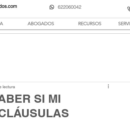
dos.com
622060042
IA
ABOGADOS
RECURSOS
SERV
e lectura
BER SI MI
 CLÁUSULAS