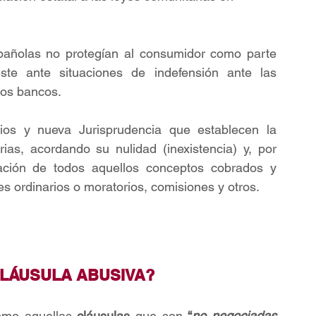
pañolas no protegían al consumidor como parte 
te ante situaciones de indefensión ante las 
los bancos.
s y nueva Jurisprudencia que establecen la 
ias, acordando su nulidad (inexistencia) y, por 
ación de todos aquellos conceptos cobrados y 
s ordinarios o moratorios, comisiones y otros.
CLÁUSULA ABUSIVA?
omo aquellas 
cláusulas 
que son 
“
no negociadas 