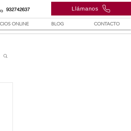
Llámanos
932742637
ICIOS ONLINE
BLOG
CONTACTO