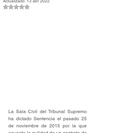
Actualizado:
13 abr 2022
Obtuvo NaN de 5 estrellas.
La Sala Civil del Tribunal Supremo 
ha dictado Sentencia el pasado 25 
de noviembre de 2015 por la que 
acuerda la nulidad de un contrato de 