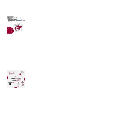
Facturación electrónica
Verifactu 2026 —
Adáptate sin
complicaciones y sin
costes extra
Abogados Asesores Regalón
7 may 2025
3 min de lectura
Gestoría y Asesoría
Fiscal, Contable, Laboral
y Legal para Autónomos
y Empresas en Sant
Andreu.
Abogados Asesores Regalón
18 feb 2022
3 min de lectura