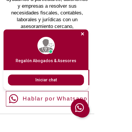
y empresas a resolver sus
necesidades fiscales, contables,
laborales y jurídicas con un
asesoramiento cercano,
personalizado y profesional.
Cuéntanos tu caso por WhatsApp,
llámanos al despacho o, si eres
autónomo o empresa, reserva tu
primera consulta gratuita.
Regalón Abogados & Asesores
Reservar consulta gratuita
Iniciar chat
Hablar por Whatsapp