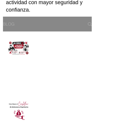
actividad con mayor seguridad y
confianza.
BLOG
No cobrar IVA
autónomos 85.000
euros: ¿realmente te
interesa o estás
perdiendo dinero?
Abogados Asesores Regalón
10 abr
3 min de lectura
Cómo Mejorar el
Cashflow de Autónomos
y Empresarios
Abogados Asesores Regalón
19 may 2025
4 min de lectura