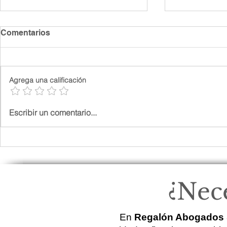
Comentarios
Agrega una calificación
Guía práctica para darse de
5 errores c
Escribir un comentario...
alta como autónomo en
frecuentes
Sant Andreu Barcelona
limitadas 
¿Nece
En
Regalón Abogados 