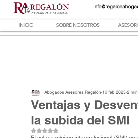
info@regalonaboga
INICIO
SOBRE NOSOTROS
ASESOR
Abogados Asesores Regalón
16 feb 2023
2 min
Ventajas y Desve
la subida del SMI
Obtuvo NaN de 5 estrellas.
El salario mínimo interprofesional (SMI) es