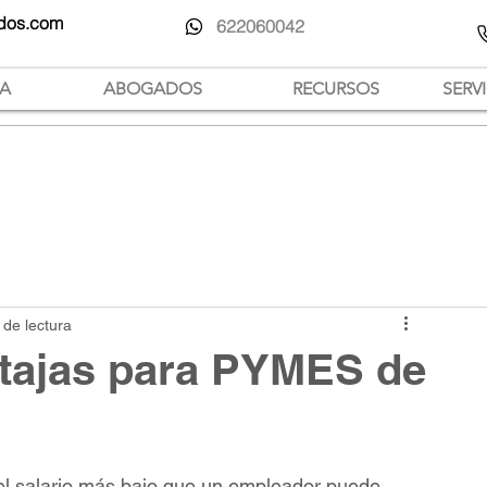
dos.com
622060042
IA
ABOGADOS
RECURSOS
SERV
 de lectura
ntajas para PYMES de
 el salario más bajo que un empleador puede 