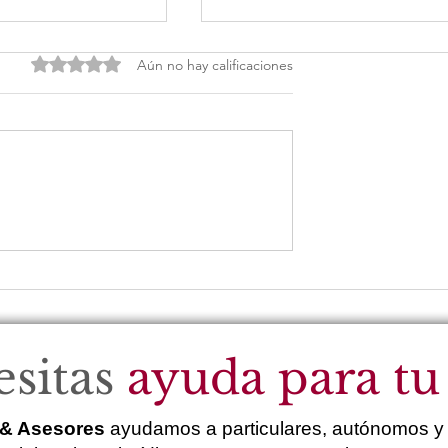
Obtuvo 0 de 5 estrellas.
Aún no hay calificaciones
ontables
7 errores laborales que
 en sociedades
cuestan miles de euros a
de Sant Andreu
empresas de Sant Andre
sitas
ayuda para tu
& Asesores
ayudamos a particulares, autónomos y 