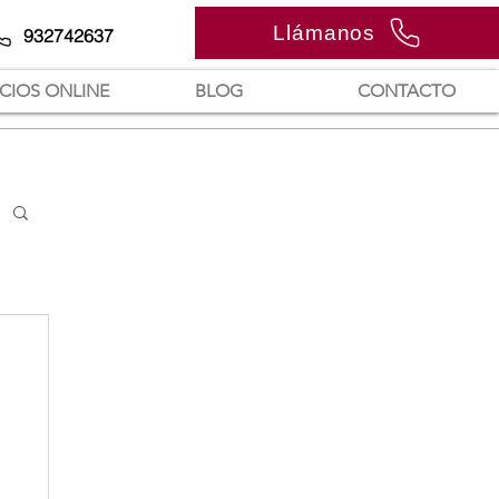
Llámanos
932742637
ICIOS ONLINE
BLOG
CONTACTO